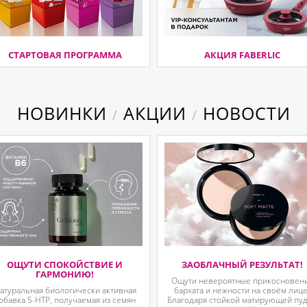
СТАРТОВАЯ ПРОГРАММА
АКЦИЯ FABERLIC
НОВИНКИ
АКЦИИ
НОВОСТИ
/
/
ОЩУТИ СПОКОЙСТВИЕ И
ЗАОБЛАЧНЫЙ РЕЗУЛЬТАТ!
ГАРМОНИЮ!
Ощути невероятные прикосновен
атуральная биологически активная
бархата и нежности на своём лице
обавка 5-HTP, получаемая из семян
Благодаря стойкой матирующей пу