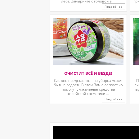
леса. Занырните с головой в ...
гр
Подробнее
ОЧИСТИТ ВСЁ И ВЕЗДЕ!
Сложно представить - но уборка может
П
быть в радость.В этом Вам с лёгкостью
сч
помогут уникальные средства
пе
корейской косметики ...
Подробнее