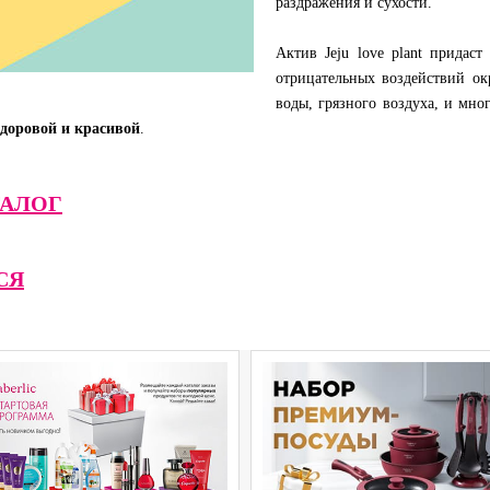
раздражения и сухости.
Актив Jeju love plant прида
отрицательных воздействий о
воды, грязного воздуха, и мно
здоровой и красивой
.
АЛОГ
СЯ