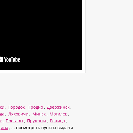
ки
,
Городок
,
Гродно
,
Дзержинск
,
да
,
Ляховичи
,
Минск
,
Могилев
,
к
,
Поставы
,
Пружаны
,
Речица
,
щина
, ... посмотреть пункты выдачи