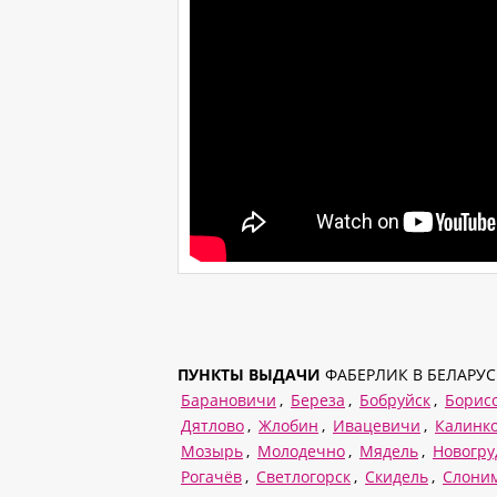
ПУНКТЫ ВЫДАЧИ
ФАБЕРЛИК В БЕЛАРУС
Барановичи
,
Береза
,
Бобруйск
,
Борис
Дятлово
,
Жлобин
,
Ивацевичи
,
Калинк
Мозырь
,
Молодечно
,
Мядель
,
Новогру
Рогачёв
,
Светлогорск
,
Скидель
,
Слони