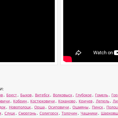
И:
ов
,
Брест
,
Быхов
,
Витебск
,
Волковыск
,
Глубокое
,
Гомель
,
Гор
овичи
,
Кобрин
,
Костюковичи
,
Коханово
,
Кричев
,
Лепель
,
Ли
док
,
Новополоцк
,
Орша
,
Осиповичи
,
Ошмяны
,
Пинск
,
Полоц
м
,
Слуцк
,
Сморгонь
,
Солигорск
,
Толочин
,
Чашники
,
Шарков