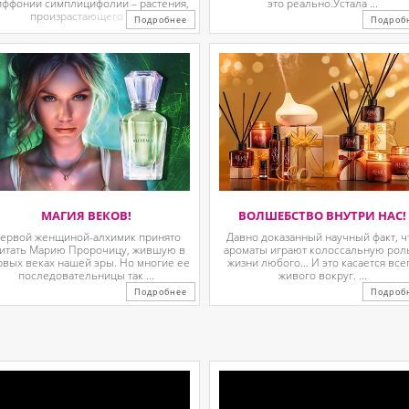
иффонии симплицифолии – растения,
это реально.Устала ...
произрастающего в ...
Подробнее
Подроб
МАГИЯ ВЕКОВ!
ВОЛШЕБСТВО ВНУТРИ НАС!
ервой женщиной-алхимик принято
Давно доказанный научный факт, ч
итать Марию Пророчицу, жившую в
ароматы играют колоссальную рол
рвых веках нашей эры. Но многие ее
жизни любого… И это касается все
последовательницы так ...
живого вокруг. ...
Подробнее
Подроб