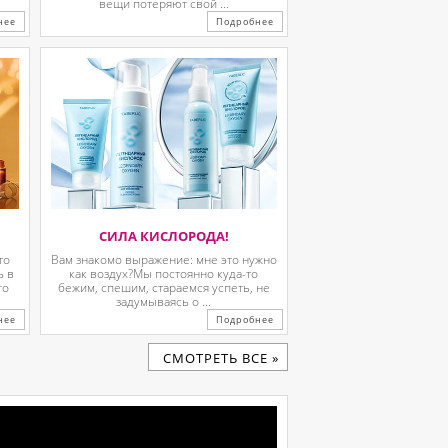
вещи потеряют свой ...
нее
Подробнее
СИЛА КИСЛОРОДА!
то
Вам знакомо выражение: мне это нужно
ь в
как воздух?Мы постоянно куда-то
го
бежим, спешим, стараемся успеть, не
задумываясь о ...
нее
Подробнее
CМОТРЕТЬ ВСЕ »