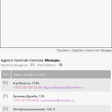
Показать / Спрятать список пв г.Мозырь
Адреса пунктов списком,
Мозырь
:
пункты выдачи -
, постаматы -
Тип
Адрес, телефон, email
б-р Юности, 110А
+375 (29) 739-23-26
, Olga-podlipskaja@rambler.ru
Бульвар Дружбы, 12А
+375 29 779 04 85
, stomadenis@rambler.ru
Интернациональная, 124, 9