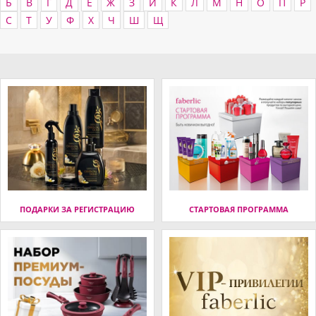
Б
В
Г
Д
Е
Ж
З
И
К
Л
М
Н
О
П
Р
С
Т
У
Ф
Х
Ч
Ш
Щ
ПОДАРКИ ЗА РЕГИСТРАЦИЮ
СТАРТОВАЯ ПРОГРАММА