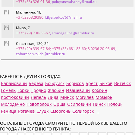
+375 (33) 326-01-36
, poluyanovababey@mail.ru
Малинина, 1Б
+375295329380
, Lilya.belko76@mail.ru
Мира, 7
+375 (29) 730-38-67
, stomagalina@rambler.ru
Советская, 120, 24
+375 (29) 339-67-84; +375 (33) 681-83-60; 8 0236 20-03-69
,
zaharchenkoljda@rambler.ru
FABERLIC В ДРУГИХ ГОРОДАХ:
Барановичи
Береза
Бобруйск
Борисов
Брест
Быхов
Витебск
Гомель
Горки
Гродно
Жлобин
Ивацевичи
Кобрин
Костюковичи
Лепель
Лида
Минск
Могилев
Мозырь
Молодечно
Новополоцк
Орша
Осиповичи
Пинск
Полоцк
Речица
Рогачёв
Слуцк
Сморгонь
Солигорск
...
ОСТАЛЬНЫЕ ГОРОДА СМОТРИТЕ ПО ПЕРВОЙ БУКВЕ ВАШЕГО
ГОРОДА / НАСЕЛЕННОГО ПУНКТА: