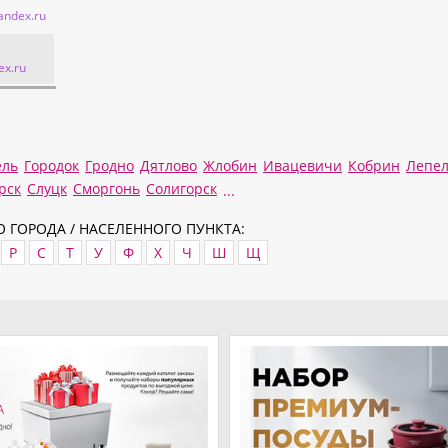
andex.ru
ex.ru
ель
Городок
Гродно
Дятлово
Жлобин
Ивацевичи
Кобрин
Лепе
рск
Слуцк
Сморгонь
Солигорск
...
 ГОРОДА / НАСЕЛЕННОГО ПУНКТА:
Р
С
Т
У
Ф
Х
Ч
Ш
Щ