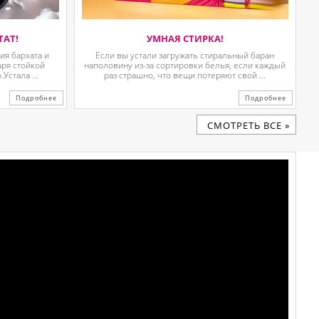
ТАТ!
УМНАЯ СТИРКА!
я бархата и
Если вы устали загружать стиральный баран
аря стойкой
наполовину из-за сортировки белья, если каждый
Устала ...
раз страшно, что вещи потеряют свой ...
Подробнее
Подробнее
CМОТРЕТЬ ВСЕ »