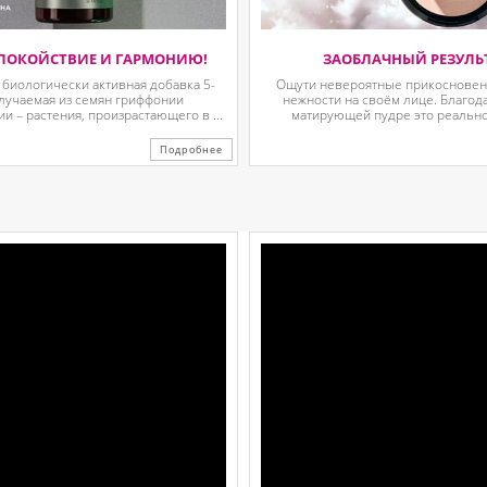
ПОКОЙСТВИЕ И ГАРМОНИЮ!
ЗАОБЛАЧНЫЙ РЕЗУЛЬ
 биологически активная добавка 5-
Ощути невероятные прикосновени
олучаемая из семян гриффонии
нежности на своём лице. Благод
 – растения, произрастающего в ...
матирующей пудре это реально.
Подробнее