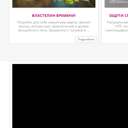
ВЛАСТЕЛИН ВРЕМЕНИ!
ОЩУТИ С
Откройте для себя новый мир азарта, свежей
Натуральная
волны, интересных приключений и аромат
HTP, п
волшебного леса. Занырните с головой в ...
симплицифолии
Подробнее