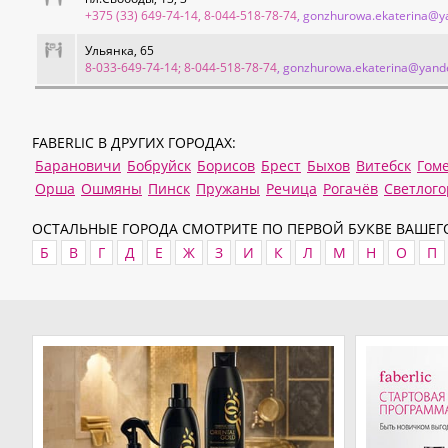
+375 (33) 649-74-14, 8-044-518-78-74
, gonzhurowa.ekaterina@y
Ульянка, 65
8-033-649-74-14; 8-044-518-78-74
, gonzhurowa.ekaterina@yand
FABERLIC В ДРУГИХ ГОРОДАХ:
Барановичи
Бобруйск
Борисов
Брест
Быхов
Витебск
Гом
Орша
Ошмяны
Пинск
Пружаны
Речица
Рогачёв
Светлого
ОСТАЛЬНЫЕ ГОРОДА СМОТРИТЕ ПО ПЕРВОЙ БУКВЕ ВАШЕГО
Б
В
Г
Д
Е
Ж
З
И
К
Л
М
Н
О
П