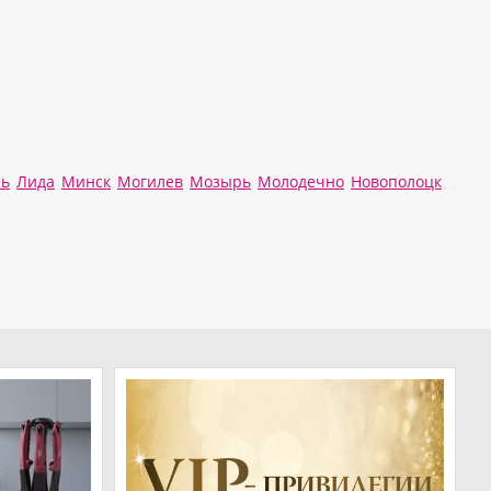
ль
Лида
Минск
Могилев
Мозырь
Молодечно
Новополоцк