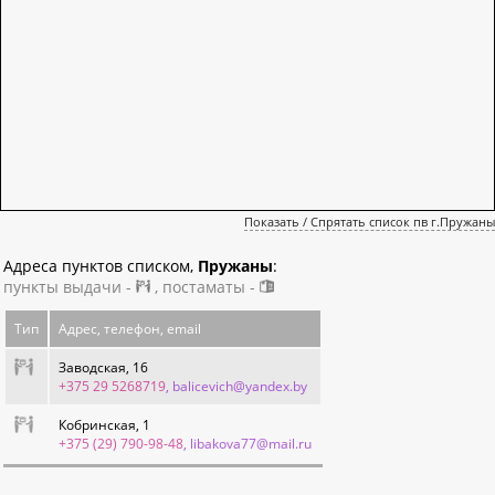
Показать / Спрятать список пв г.Пружаны
Адреса пунктов списком,
Пружаны
:
пункты выдачи -
, постаматы -
Тип
Адрес, телефон, email
Заводская, 16
+375 29 5268719
, balicevich@yandex.by
Кобринская, 1
+375 (29) 790-98-48
, libakova77@mail.ru