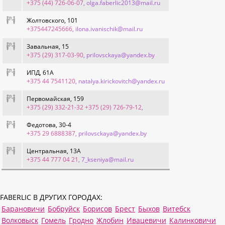
+375 (44) 726-06-07
, olga.faberlic2013@mail.ru
Жолтовского, 101
+375447245666
, ilona.ivanischik@mail.ru
Завальная, 15
+375 (29) 317-03-90
, prilovsckaya@yandex.by
ИПД, 61А
+375 44 7541120
, natalya.kirickovitch@yandex.ru
Первомайская, 159
+375 (29) 332-21-32 +375 (29) 726-79-12
,
Федотова, 30-4
+375 29 6888387
, prilovsckaya@yandex.by
Центральная, 13А
+375 44 777 04 21
, 7_kseniya@mail.ru
FABERLIC В ДРУГИХ ГОРОДАХ:
Барановичи
Бобруйск
Борисов
Брест
Быхов
Витебск
Волковыск
Гомель
Гродно
Жлобин
Ивацевичи
Калинковичи