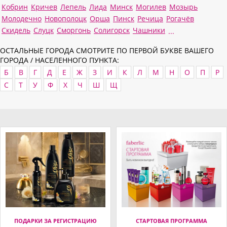
Кобрин
Кричев
Лепель
Лида
Минск
Могилев
Мозырь
Молодечно
Новополоцк
Орша
Пинск
Речица
Рогачёв
Скидель
Слуцк
Сморгонь
Солигорск
Чашники
...
ОСТАЛЬНЫЕ ГОРОДА СМОТРИТЕ ПО ПЕРВОЙ БУКВЕ ВАШЕГО
ГОРОДА / НАСЕЛЕННОГО ПУНКТА:
Б
В
Г
Д
Е
Ж
З
И
К
Л
М
Н
О
П
Р
С
Т
У
Ф
Х
Ч
Ш
Щ
ПОДАРКИ ЗА РЕГИСТРАЦИЮ
СТАРТОВАЯ ПРОГРАММА