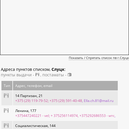
Показать / Спрятать список пв г.Слуцк
Адреса пунктов списком,
Слуцк
:
пункты выдачи -
, постаматы -
Тип
Адрес, телефон, email
14 Партизан, 21
+375 (29) 119-79-52; +375 (29) 591-40-48
, Ella.ch.81@mail.ru
Ленина, 177
+375447240221 - vel; + 375256114974, +375292686553 - мтс
,
Социалистическая, 144