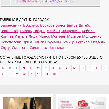
+375 (29) 768-22-46
, kri-kri2004@yandex.ru
FABERLIC В ДРУГИХ ГОРОДАХ:
Барановичи
Бобруйск
Борисов
Брест
Быхов
Витебск
Волковыск
Гомель
Гродно
Жлобин
Ивацевичи
Кобрин
Кричев
Лепель
Лида
Минск
Могилев
Мозырь
Молодечно
Новополоцк
Орша
Пинск
Пружаны
Речица
Рогачёв
Скидель
Слуцк
Сморгонь
Солигорск
Чашники
...
ОСТАЛЬНЫЕ ГОРОДА СМОТРИТЕ ПО ПЕРВОЙ БУКВЕ ВАШЕГО
ГОРОДА / НАСЕЛЕННОГО ПУНКТА:
Б
В
Г
Д
Е
Ж
З
И
К
Л
М
Н
О
П
Р
С
Т
У
Ф
Х
Ч
Ш
Щ