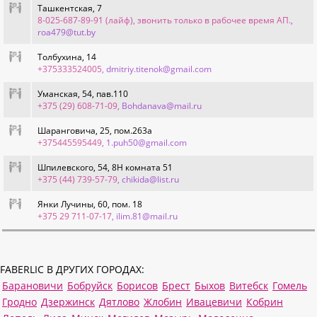
Ташкентская, 7
8-025-687-89-91 (лайф), звонить только в рабочее время АП.
,
roa479@tut.by
Толбухина, 14
+375333524005
, dmitriy.titenok@gmail.com
Уманская, 54, пав.110
+375 (29) 608-71-09
, Bohdanava@mail.ru
Шаранговича, 25, пом.263а
+375445595449
, 1.puh50@gmail.com
Шпилевского, 54, 8H комната 51
+375 (44) 739-57-79
, chikida@list.ru
Янки Лучины, 60, пом. 18
+375 29 711-07-17
, ilim.81@mail.ru
FABERLIC В ДРУГИХ ГОРОДАХ:
Барановичи
Бобруйск
Борисов
Брест
Быхов
Витебск
Гомель
Гродно
Дзержинск
Дятлово
Жлобин
Ивацевичи
Кобрин