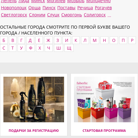
Лепель
Лида
Минск
Могилев
Мозырь
Молодечно
Новополоцк
Орша
Пинск
Поставы
Речица
Рогачёв
Светлогорск
Слоним
Слуцк
Сморгонь
Солигорск
...
ОСТАЛЬНЫЕ ГОРОДА СМОТРИТЕ ПО ПЕРВОЙ БУКВЕ ВАШЕГО
ГОРОДА / НАСЕЛЕННОГО ПУНКТА:
Б
В
Г
Д
Е
Ж
З
И
К
Л
М
Н
О
П
Р
С
Т
У
Ф
Х
Ч
Ш
Щ
ПОДАРКИ ЗА РЕГИСТРАЦИЮ
СТАРТОВАЯ ПРОГРАММА