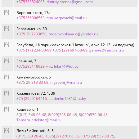
+375333524005
, dmitriy.titenok@gmail.com
Воронянского, 17а
+375256006563
, tina-karpovich@mail.ru
Герасименко, 30
+375 29 7233658
, rudackovskaya.o@yandex.ru
Голубева, 11(парикмахерская "Наташа", арка 12-13-ый подъезд)
+375 (17) 234-30-99 +375 (29) 697-68-89
, gennvs@rambler.ru
Есенина, 7
+375298118929 мтс
, Inka74@tut.by
Каменногорская, 6
+375 29 813 33 68
, nfyzoehrj@mail.ru
Кижеватова, 72, 1, 39
375 (29) 5164416
, sladenko1981@tut.by
Кошевого, 1
8(017) 348-06-48, 8(029)328-06-48, 8(029)570-06-48
,
Tamara_edelstar@mail.ru
Лизы Чайкиной, 6, 5
(017) 360 26 43; +375(29) 276 06 36, +375(29) 557 88 75
,