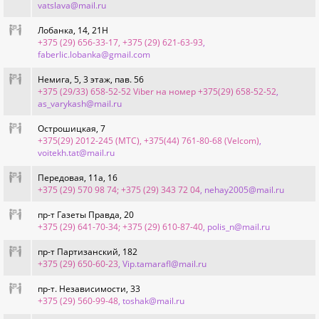
vatslava@mail.ru
Лобанка, 14, 21Н
+375 (29) 656-33-17, +375 (29) 621-63-93
,
faberlic.lobanka@gmail.com
Немига, 5, 3 этаж, пав. 56
+375 (29/33) 658-52-52 Viber на номер +375(29) 658-52-52
,
as_varykash@mail.ru
Острошицкая, 7
+375(29) 2012-245 (МТС), +375(44) 761-80-68 (Velcom)
,
voitekh.tat@mail.ru
Передовая, 11а, 16
+375 (29) 570 98 74; +375 (29) 343 72 04
, nehay2005@mail.ru
пр-т Газеты Правда, 20
+375 (29) 641-70-34; +375 (29) 610-87-40
, polis_n@mail.ru
пр-т Партизанский, 182
+375 (29) 650-60-23
, Vip.tamarafl@mail.ru
пр-т. Независимости, 33
+375 (29) 560-99-48
, toshak@mail.ru