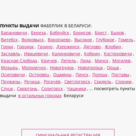
ПУНКТЫ ВЫДАЧИ
ФАБЕРЛИК В БЕЛАРУСИ:
Барановичи
,
Береза
,
Бобруйск
,
Борисов
,
Брест
,
Быхов
,
Витебск
,
Волковыск
,
Воропаево
,
Высокое
,
Глубокое
,
Гомель
,
Горки
,
Городок
,
Гродно
,
Дзержинск
,
Дятлово
,
Жлобин
,
Заславль
,
Ивацевичи
,
Калинковичи
,
Кобрин
,
Костюковичи
,
Красная Слобода
,
Кричев
,
Лепель
,
Лида
,
Минск
,
Могилев
,
Мозырь
,
Молодечно
,
Новогрудок
,
Новополоцк
,
Орша
,
Осиповичи
,
Островец
,
Ошмяны
,
Пинск
,
Полоцк
,
Поставы
,
Пружаны
,
Речица
,
Рогачёв
,
Светлогорск
,
Скидель
,
Слоним
,
Слуцк
,
Сморгонь
,
Солигорск
,
Чашники
, ... посмотреть пункты
выдачи
в остальных городах
Беларуси
ОФИЦИАЛЬНАЯ РЕГИСТРАЦИЯ