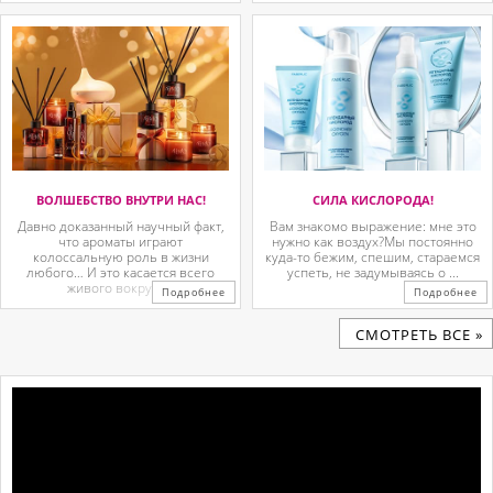
ВОЛШЕБСТВО ВНУТРИ НАС!
СИЛА КИСЛОРОДА!
Давно доказанный научный факт,
Вам знакомо выражение: мне это
что ароматы играют
нужно как воздух?Мы постоянно
колоссальную роль в жизни
куда-то бежим, спешим, стараемся
любого… И это касается всего
успеть, не задумываясь о ...
живого вокруг. ...
Подробнее
Подробнее
CМОТРЕТЬ ВСЕ »