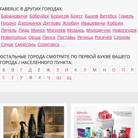
FABERLIC В ДРУГИХ ГОРОДАХ:
Барановичи
Бобруйск
Борисов
Брест
Быхов
Витебск
Гомель
Гродно
Дзержинск
Дятлово
Жлобин
Ивацевичи
Кобрин
Лепель
Лида
Минск
Могилев
Мозырь
Молодечно
Новогрудок
Новополоцк
Орша
Пинск
Поставы
Речица
Рогачёв
Слоним
Слуцк
Сморгонь
Солигорск
...
ОСТАЛЬНЫЕ ГОРОДА СМОТРИТЕ ПО ПЕРВОЙ БУКВЕ ВАШЕГО
ГОРОДА / НАСЕЛЕННОГО ПУНКТА:
Б
В
Г
Д
Е
Ж
З
И
К
Л
М
Н
О
П
Р
С
Т
У
Ф
Х
Ч
Ш
Щ