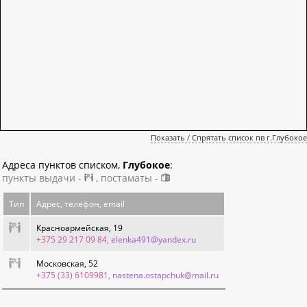
Показать / Спрятать список пв г.Глубокое
Адреса пунктов списком,
Глубокое
:
пункты выдачи -
, постаматы -
Тип
Адрес, телефон, email
Красноармейская, 19
+375 29 217 09 84
, elenka491@yandex.ru
Московская, 52
+375 (33) 6109981
, nastena.ostapchuk@mail.ru