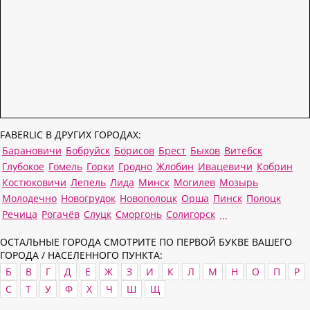
FABERLIC В ДРУГИХ ГОРОДАХ:
Барановичи
Бобруйск
Борисов
Брест
Быхов
Витебск
Глубокое
Гомель
Горки
Гродно
Жлобин
Ивацевичи
Кобрин
Костюковичи
Лепель
Лида
Минск
Могилев
Мозырь
Молодечно
Новогрудок
Новополоцк
Орша
Пинск
Полоцк
Речица
Рогачёв
Слуцк
Сморгонь
Солигорск
...
ОСТАЛЬНЫЕ ГОРОДА СМОТРИТЕ ПО ПЕРВОЙ БУКВЕ ВАШЕГО
ГОРОДА / НАСЕЛЕННОГО ПУНКТА:
Б
В
Г
Д
Е
Ж
З
И
К
Л
М
Н
О
П
Р
С
Т
У
Ф
Х
Ч
Ш
Щ