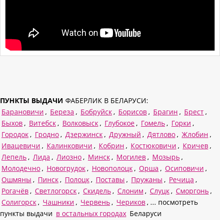
ПУНКТЫ ВЫДАЧИ
ФАБЕРЛИК В БЕЛАРУСИ:
Барановичи
,
Береза
,
Бобруйск
,
Борисов
,
Брагин
,
Брест
,
Быхов
,
Витебск
,
Волковыск
,
Глубокое
,
Гомель
,
Горки
,
Городок
,
Гродно
,
Дзержинск
,
Дружный
,
Дятлово
,
Жлобин
,
Ивацевичи
,
Калинковичи
,
Кобрин
,
Костюковичи
,
Кричев
,
Лепель
,
Лида
,
Лиозно
,
Минск
,
Могилев
,
Мозырь
,
Молодечно
,
Новогрудок
,
Новополоцк
,
Орша
,
Осиповичи
,
Ошмяны
,
Пинск
,
Полоцк
,
Поставы
,
Пружаны
,
Речица
,
Рогачёв
,
Светлогорск
,
Скидель
,
Слоним
,
Слуцк
,
Сморгонь
,
Солигорск
,
Чашники
,
Червень
,
Чериков
, ... посмотреть
пункты выдачи
в остальных городах
Беларуси