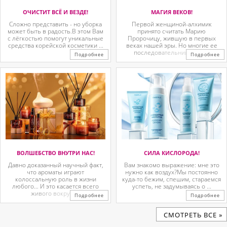
ОЧИСТИТ ВСЁ И ВЕЗДЕ!
МАГИЯ ВЕКОВ!
Сложно представить - но уборка
Первой женщиной-алхимик
может быть в радость.В этом Вам
принято считать Марию
с лёгкостью помогут уникальные
Пророчицу, жившую в первых
средства корейской косметики ...
веках нашей эры. Но многие ее
последовательницы так ...
Подробнее
Подробнее
ВОЛШЕБСТВО ВНУТРИ НАС!
СИЛА КИСЛОРОДА!
Давно доказанный научный факт,
Вам знакомо выражение: мне это
что ароматы играют
нужно как воздух?Мы постоянно
колоссальную роль в жизни
куда-то бежим, спешим, стараемся
любого… И это касается всего
успеть, не задумываясь о ...
живого вокруг. ...
Подробнее
Подробнее
CМОТРЕТЬ ВСЕ »