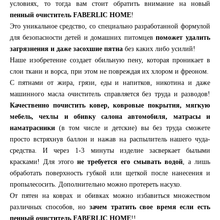
условиях, то тогда вам стоит обратить внимание на новый
пенный очиститель FABERLIC HOME
!
Это уникальное средство, со специально разработанной формулой
для безопасности детей и домашних питомцев
поможет удалить
загрязнения и даже засохшие пятна
без каких либо усилий!
Наше изобретение создает обильную пену, которая проникает в
слои ткани и ворса, при этом не повреждая их хлором и фреоном.
С пятнами от жира, грязи, еды и напитков, никотина и даже
машинного масла очиститель справляется без труда и разводов!
Качественно почистить ковер, ковровые покрытия, мягкую
мебель, чехлы и обивку салона автомобиля, матрасы и
наматрасники
(в том числе и детские) вы без труда сможете
просто встряхнув баллон и нажав на распылитель нашего чуда-
средства. И через 1-3 минуты изделие засверкает былыми
красками! Для этого
не требуется его смывать водой
, а лишь
обработать поверхность губкой или щеткой после нанесения и
пропылесосить. Дополнительно можно протереть насухо.
От пятен на коврах и обивках можно избавиться множеством
различных способов, но
зачем тратить свое время если есть
пенный очиститель FABERLIC HOME
!!