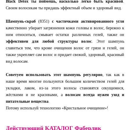
Black Detox ты поймешь, насколько легко быть красивой
.
Своим волосикам ты придашь эффектный объем и здоровый вид.
Шампунь-скраб
(8351)
с частичками активированного угля
качественно убирает загрязнения кожи головы и волос, бережно к
ним относиться, смывает остатки различных гелей, также он
эффективен для любой структуры волос
. Этот шампунь
славиться тем, что кроме очищения волос от грязи и гелей, он
также укрепляет сам волос и придает свежий, здоровый, красивый
вид волосам.
Советуем использовать этот шампунь регулярно
, так как в
наше время многие пользуются большим количеством гелей для
укладки, лаком, из-за этого волосы становятся секущимися,
жёсткими и не красивыми, а
волосам всегда нужен уход и
питательные вещества
.
Потому используй технологию «Кристальное очищение»!
Действующий КАТАЛОГ Фаберлик