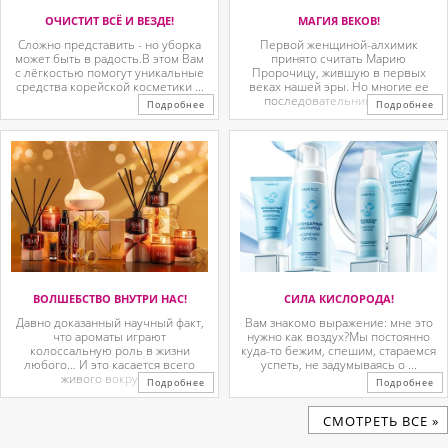
ОЧИСТИТ ВСЁ И ВЕЗДЕ!
МАГИЯ ВЕКОВ!
Сложно представить - но уборка
Первой женщиной-алхимик
может быть в радость.В этом Вам
принято считать Марию
с лёгкостью помогут уникальные
Пророчицу, жившую в первых
средства корейской косметики ...
веках нашей эры. Но многие ее
последовательницы так ...
Подробнее
Подробнее
ВОЛШЕБСТВО ВНУТРИ НАС!
СИЛА КИСЛОРОДА!
Давно доказанный научный факт,
Вам знакомо выражение: мне это
что ароматы играют
нужно как воздух?Мы постоянно
колоссальную роль в жизни
куда-то бежим, спешим, стараемся
любого… И это касается всего
успеть, не задумываясь о ...
живого вокруг. ...
Подробнее
Подробнее
CМОТРЕТЬ ВСЕ »