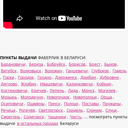
ПУНКТЫ ВЫДАЧИ
ФАБЕРЛИК В БЕЛАРУСИ:
Барановичи
,
Береза
,
Бобруйск
,
Борисов
,
Брест
,
Быхов
,
Витебск
,
Волковыск
,
Воложин
,
Ганцевичи
,
Глубокое
,
Гомель
,
Горки
,
Городок
,
Гродно
,
Дзержинск
,
Дрибин
,
Дубровно
,
Дятлово
,
Жлобин
,
Ивацевичи
,
Калинковичи
,
Кобрин
,
Костюковичи
,
Кричев
,
Лепель
,
Лида
,
Минск
,
Могилев
,
Мозырь
,
Молодечно
,
Новогрудок
,
Новополоцк
,
Орша
,
Осиповичи
,
Ошмяны
,
Пинск
,
Полоцк
,
Поставы
,
Пружаны
,
Речица
,
Рогачёв
,
Светлогорск
,
Скидель
,
Слоним
,
Слуцк
,
Сморгонь
,
Солигорск
,
Чашники
,
Чисть
, ... посмотреть пункты
выдачи
в остальных городах
Беларуси