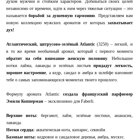
духом мужчин и стойким характером. Добиваться своих целей
независимо от времени, идти к ним через тяжелые ситуации – это
называется
борьбой за душевную гармонию
. Представляем вам
новую коллекцию мужских ароматов от которых
захватывает
дух!
Атлантический, цитрусово-зелёный Atlantic
(3250) – легкий, и
в то же время необычный аромат, который с первого момента
обратит на себя внимание женскую половину
. Небольшие
нотки лайма, лаванды и зелёных листьев
придадут легкость,
хорошее настроение
, а кедр, сандал и амбра в шлейфе напомнят
тебе о самых запоминающихся моментах твоего прошлого.
Формулу аромата Atlantic
создала французский парфюмер
Эмили Копперман
– эксклюзивно для Faberli.
Верхние ноты:
бергамот, лайм, зелёные листики, ананасик,
лаванда.
Нотки сердца:
акватическая нота, кипарис, секвойя.
Базовые ноты:
кедровое и сандаловое деревья, амбра, мускус.