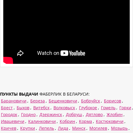
ПУНКТЫ ВЫДАЧИ
ФАБЕРЛИК В БЕЛАРУСИ:
Барановичи
,
Береза
,
Бешенковичи
,
Бобруйск
,
Борисов
,
Брест
,
Быхов
,
Витебск
,
Волковыск
,
Глубокое
,
Гомель
,
Горки
,
Городок
,
Гродно
,
Дзержинск
,
Добруш
,
Дятлово
,
Жлобин
,
Ивацевичи
,
Калинковичи
,
Кобрин
,
Корма
,
Костюковичи
,
Кричев
,
Крупки
,
Лепель
,
Лида
,
Минск
,
Могилев
,
Мозырь
,