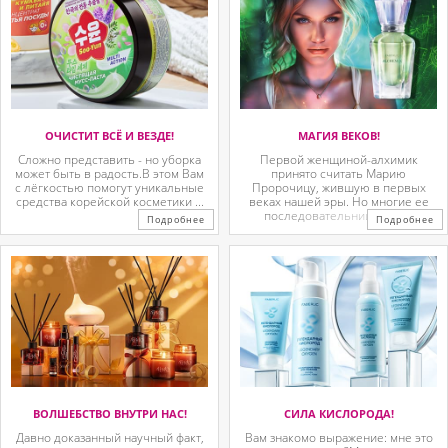
ОЧИСТИТ ВСЁ И ВЕЗДЕ!
МАГИЯ ВЕКОВ!
Сложно представить - но уборка
Первой женщиной-алхимик
может быть в радость.В этом Вам
принято считать Марию
с лёгкостью помогут уникальные
Пророчицу, жившую в первых
средства корейской косметики ...
веках нашей эры. Но многие ее
последовательницы так ...
Подробнее
Подробнее
ВОЛШЕБСТВО ВНУТРИ НАС!
СИЛА КИСЛОРОДА!
Давно доказанный научный факт,
Вам знакомо выражение: мне это