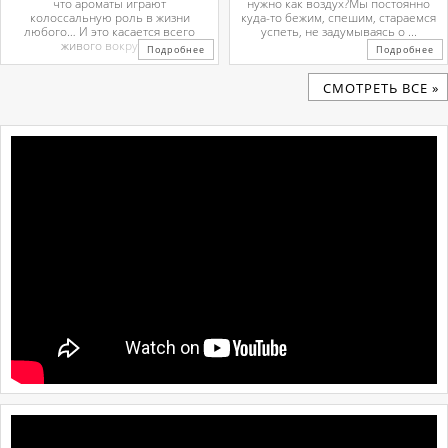
что ароматы играют
нужно как воздух?Мы постоянно
колоссальную роль в жизни
куда-то бежим, спешим, стараемся
любого… И это касается всего
успеть, не задумываясь о ...
живого вокруг. ...
Подробнее
Подробнее
CМОТРЕТЬ ВСЕ »