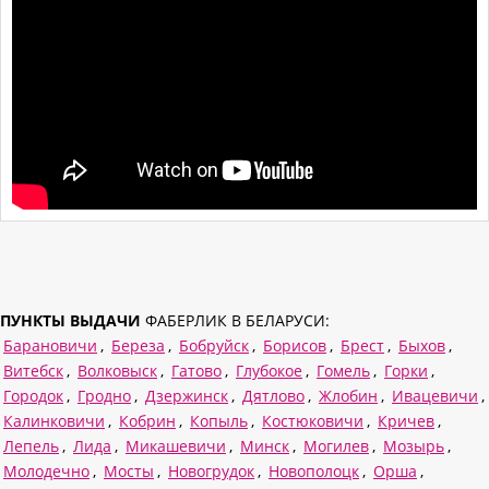
ПУНКТЫ ВЫДАЧИ
ФАБЕРЛИК В БЕЛАРУСИ:
Барановичи
,
Береза
,
Бобруйск
,
Борисов
,
Брест
,
Быхов
,
Витебск
,
Волковыск
,
Гатово
,
Глубокое
,
Гомель
,
Горки
,
Городок
,
Гродно
,
Дзержинск
,
Дятлово
,
Жлобин
,
Ивацевичи
,
Калинковичи
,
Кобрин
,
Копыль
,
Костюковичи
,
Кричев
,
Лепель
,
Лида
,
Микашевичи
,
Минск
,
Могилев
,
Мозырь
,
Молодечно
,
Мосты
,
Новогрудок
,
Новополоцк
,
Орша
,