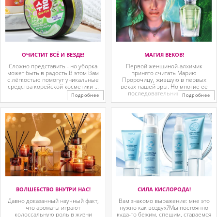
ОЧИСТИТ ВСЁ И ВЕЗДЕ!
МАГИЯ ВЕКОВ!
Сложно представить - но уборка
Первой женщиной-алхимик
может быть в радость.В этом Вам
принято считать Марию
с лёгкостью помогут уникальные
Пророчицу, жившую в первых
средства корейской косметики ...
веках нашей эры. Но многие ее
последовательницы так ...
Подробнее
Подробнее
ВОЛШЕБСТВО ВНУТРИ НАС!
СИЛА КИСЛОРОДА!
Давно доказанный научный факт,
Вам знакомо выражение: мне это
что ароматы играют
нужно как воздух?Мы постоянно
колоссальную роль в жизни
куда-то бежим, спешим, стараемся