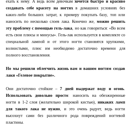
ехать к нему. А ведь всем девочкам
хочется быстро и красиво
создавать себе красоту на ногтях
в домашних условиях без
каких-либо больших затрат, к примеру покупать базу, топ или
наносить по несколько слоев лака. Конечно же,
можно решить
эту проблему с помощью гель-лака
, но как говориться: «Во всем
есть свои плюсы и минусы». Гель-лак используется в комплекте со
специальной лампой и от этого ногти становятся хрупкими,
волнистыми, плюс им необходимо достаточно времени для
полного восстановления.
Но мы решили облегчить жизнь вам и вашим ногтям создав
лаки «Гелевое покрытие».
Они достаточно стойкие –
7 дней выдержат воду и огонь
.
Использовать довольно просто
: наносить на обезжиренные
ногти в 1-2 слоя (желательно широкой кистью),
никаких ламп
для такого лака не нужно
, и это очень радует, ведь ногти
высохнут сами без различного рода повреждений ногтевой
пластины.