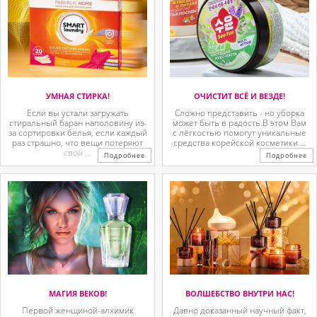
УМНАЯ СТИРКА!
ОЧИСТИТ ВСЁ И ВЕЗДЕ!
Если вы устали загружать
Сложно представить - но уборка
стиральный баран наполовину из-
может быть в радость.В этом Вам
за сортировки белья, если каждый
с лёгкостью помогут уникальные
раз страшно, что вещи потеряют
средства корейской косметики ...
свой ...
Подробнее
Подробнее
МАГИЯ ВЕКОВ!
ВОЛШЕБСТВО ВНУТРИ НАС!
Первой женщиной-алхимик
Давно доказанный научный факт,