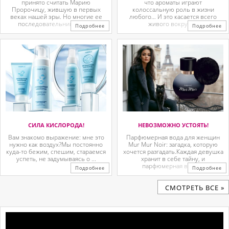
принято считать Марию
что ароматы играют
Пророчицу, жившую в первых
колоссальную роль в жизни
веках нашей эры. Но многие ее
любого… И это касается всего
последовательницы так ...
живого вокруг. ...
Подробнее
Подробнее
СИЛА КИСЛОРОДА!
НЕВОЗМОЖНО УСТОЯТЬ!
Вам знакомо выражение: мне это
Парфюмерная вода для женщин
нужно как воздух?Мы постоянно
Mur Mur Noir: загадка, которую
куда-то бежим, спешим, стараемся
хочется разгадать.Каждая девушка
успеть, не задумываясь о ...
хранит в себе тайну, и
парфюмерная вода ...
Подробнее
Подробнее
CМОТРЕТЬ ВСЕ »