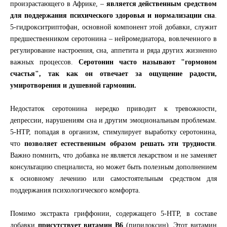
произрастающего в Африке, –
является действенным средством
для поддержания психического здоровья и нормализации сна
.
5-гидрокситриптофан, основной компонент этой добавки, служит
предшественником серотонина – нейромедиатора, вовлеченного в
регулирование настроения, сна, аппетита и ряда других жизненно
важных процессов.
Серотонин часто называют "гормоном
счастья", так как он отвечает за ощущение радости,
умиротворения и душевной гармонии.
Недостаток серотонина нередко приводит к тревожности,
депрессии, нарушениям сна и другим эмоциональным проблемам.
5-HTP, попадая в организм, стимулирует выработку серотонина,
что
позволяет естественным образом решать эти трудности
.
Важно помнить, что добавка не является лекарством и не заменяет
консультацию специалиста, но может быть полезным дополнением
к основному лечению или самостоятельным средством для
поддержания психологического комфорта.
Помимо экстракта гриффонии, содержащего 5-HTP, в составе
добавки
присутствует витамин B6
(пиридоксин). Этот витамин