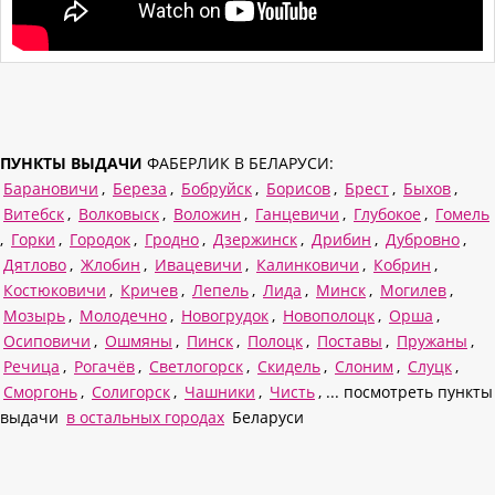
ПУНКТЫ ВЫДАЧИ
ФАБЕРЛИК В БЕЛАРУСИ:
Барановичи
,
Береза
,
Бобруйск
,
Борисов
,
Брест
,
Быхов
,
Витебск
,
Волковыск
,
Воложин
,
Ганцевичи
,
Глубокое
,
Гомель
,
Горки
,
Городок
,
Гродно
,
Дзержинск
,
Дрибин
,
Дубровно
,
Дятлово
,
Жлобин
,
Ивацевичи
,
Калинковичи
,
Кобрин
,
Костюковичи
,
Кричев
,
Лепель
,
Лида
,
Минск
,
Могилев
,
Мозырь
,
Молодечно
,
Новогрудок
,
Новополоцк
,
Орша
,
Осиповичи
,
Ошмяны
,
Пинск
,
Полоцк
,
Поставы
,
Пружаны
,
Речица
,
Рогачёв
,
Светлогорск
,
Скидель
,
Слоним
,
Слуцк
,
Сморгонь
,
Солигорск
,
Чашники
,
Чисть
, ... посмотреть пункты
выдачи
в остальных городах
Беларуси