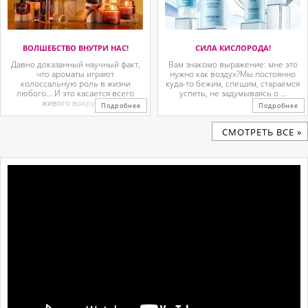
ВОЛШЕБСТВО ВНУТРИ НАС!
СИЛА КИСЛОРОДА!
Давно доказанный научный факт,
Вам знакомо выражение: мне это
что ароматы играют
нужно как воздух?Мы постоянно
колоссальную роль в жизни
куда-то бежим, спешим, стараемся
любого… И это касается всего
успеть, не задумываясь о ...
живого вокруг. ...
Подробнее
Подробнее
CМОТРЕТЬ ВСЕ »