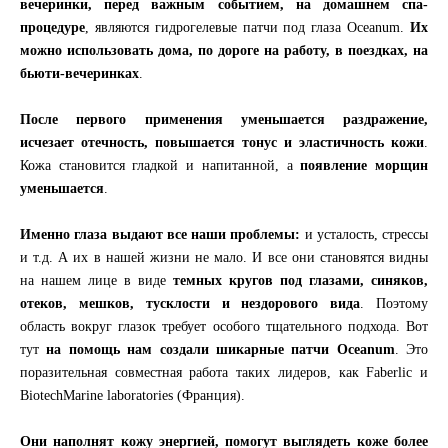
вечеринки, перед важным событием, на домашнем спа-
процедуре
, являются гидрогелевые патчи под глаза Oceanum.
Их
можно использовать дома, по дороге на работу, в поездках, на
бьюти-вечеринках
.
После первого применения уменьшается раздражение,
исчезает отечность, повышается тонус и эластичность кожи
.
Кожа становится гладкой и напитанной, а
появление морщин
уменьшается
.
Именно глаза выдают все наши проблемы:
и усталость, стрессы
и т.д. А их в нашей жизни не мало. И все они становятся видны
на нашем лице в виде
темных кругов под глазами, синяков,
отеков, мешков, тусклости и нездорового вида
. Поэтому
область вокруг глазок требует особого тщательного подхода. Вот
тут
на помощь нам создали шикарные патчи Oceanum
. Это
поразительная совместная работа таких лидеров, как Faberlic и
BiotechMarine laboratories (Франция).
Они наполнят кожу энергией, помогут выглядеть коже более