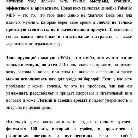
Мужской уход должен быть таким:
быстрым, стойким,
эффектным и ароматным.
Новая косметическая линейка Faberlic
MEN – это то, что тебе явно давно не хватало! Ведь она для
важных мужчин, которые берег свое время и
любят не только
приятную стоимость, но и качественный продукт
. В основной
состав
входит целебные и питательные экстракты
, а также
ледниковая минеральная вода.
Тонизирующий шампунь
(0574) – это комбо, потому что
это не
только шампунь, но и гель!
Использовать его приятно, он питает
кожу головы и волос, при этом не вызывая аллергии, а также
можно использовать как для ухода за бородой
. Если у вас есть
проблемы с кожей головы, то это не проблема, так как
он
увлажняет, расслабляет
и придает здоровый и питательный вид
волосам и коже.
Легкий и свежий аромат
придаст уверенность и
энергию на целый день.
Используй даже, когда летишь на отдых с
новым тревел-
форматом 100 мл, который и удобен, и практичен в
различных поездках и путешествиях
. Бери с собой