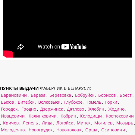
ПУНКТЫ ВЫДАЧИ
ФАБЕРЛИК В БЕЛАРУСИ:
Барановичи
,
Береза
,
Берёзовка
,
Бобруйск
,
Борисов
,
Брест
,
Быхов
,
Витебск
,
Волковыск
,
Глубокое
,
Гомель
,
Горки
,
Городок
,
Гродно
,
Дзержинск
,
Дятлово
,
Жлобин
,
Жодино
,
Ивацевичи
,
Калинковичи
,
Кобрин
,
Колодищи
,
Костюковичи
,
Кричев
,
Лепель
,
Лида
,
Логойск
,
Минск
,
Могилев
,
Мозырь
,
Молодечно
,
Новогрудок
,
Новополоцк
,
Орша
,
Осиповичи
,