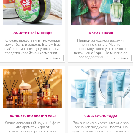
ОЧИСТИТ ВСЁ И ВЕЗДЕ!
МАГИЯ ВЕКОВ!
Сложно представить - но уборка
Первой женщиной-алхимик
может быть в радость.В этом Вам
принято считать Марию
с лёгкостью помогут уникальные
Пророчицу, жившую в первых
средства корейской косметики ...
веках нашей эры. Но многие ее
последовательницы так ...
Подробнее
Подробнее
ВОЛШЕБСТВО ВНУТРИ НАС!
СИЛА КИСЛОРОДА!
Давно доказанный научный факт,
Вам знакомо выражение: мне это
что ароматы играют
нужно как воздух?Мы постоянно
колоссальную роль в жизни
куда-то бежим, спешим, стараемся