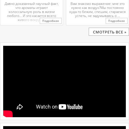
Давно доказанный научный факт,
Вам знакомо выражение: мне это
что ароматы играют
нужно как воздух?Мы постоянно
колоссальную роль в жизни
куда-то бежим, спешим, стараемся
любого… И это касается всего
успеть, не задумываясь о ...
живого вокруг. ...
Подробнее
Подробнее
CМОТРЕТЬ ВСЕ »