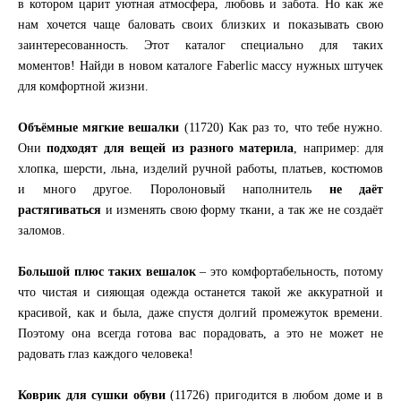
в котором царит уютная атмосфера, любовь и забота. Но как же
нам хочется чаще баловать своих близких и показывать свою
заинтересованность. Этот каталог специально для таких
моментов! Найди в новом каталоге Faberlic массу нужных штучек
для комфортной жизни.
Объёмные мягкие вешалки
(11720) Как раз то, что тебе нужно.
Они
подходят для вещей из разного материла
, например: для
хлопка, шерсти, льна, изделий ручной работы, платьев, костюмов
и много другое. Поролоновый наполнитель
не даёт
растягиваться
и изменять свою форму ткани, а так же не создаёт
заломов.
Большой плюс таких вешалок
– это комфортабельность, потому
что чистая и сияющая одежда останется такой же аккуратной и
красивой, как и была, даже спустя долгий промежуток времени.
Поэтому она всегда готова вас порадовать, а это не может не
радовать глаз каждого человека!
Коврик для сушки обуви
(11726) пригодится в любом доме и в