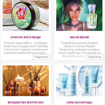
ОЧИСТИТ ВСЁ И ВЕЗДЕ!
МАГИЯ ВЕКОВ!
Сложно представить - но уборка
Первой женщиной-алхимик
может быть в радость.В этом Вам
принято считать Марию
с лёгкостью помогут уникальные
Пророчицу, жившую в первых
средства корейской косметики ...
веках нашей эры. Но многие ее
последовательницы так ...
Подробнее
Подробнее
ВОЛШЕБСТВО ВНУТРИ НАС!
СИЛА КИСЛОРОДА!