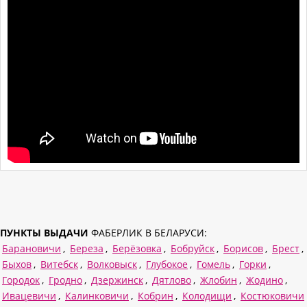
ПУНКТЫ ВЫДАЧИ
ФАБЕРЛИК В БЕЛАРУСИ:
Барановичи
,
Береза
,
Берёзовка
,
Бобруйск
,
Борисов
,
Брест
,
Быхов
,
Витебск
,
Волковыск
,
Глубокое
,
Гомель
,
Горки
,
Городок
,
Гродно
,
Дзержинск
,
Дятлово
,
Жлобин
,
Жодино
,
Ивацевичи
,
Калинковичи
,
Кобрин
,
Колодищи
,
Костюковичи