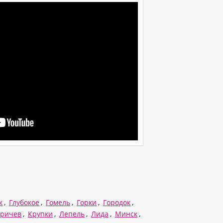
к
,
Глубокое
,
Гомель
,
Горки
,
Городок
,
ричев
,
Крупки
,
Лепель
,
Лида
,
Минск
,