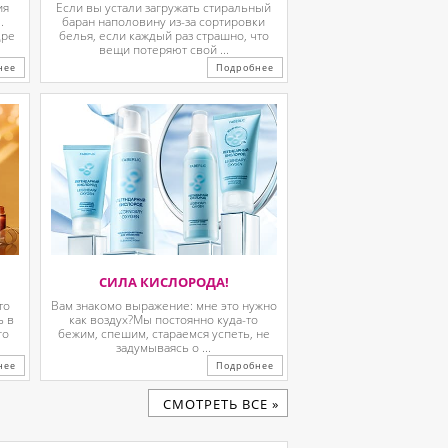
ия
Если вы устали загружать стиральный
.
баран наполовину из-за сортировки
дре
белья, если каждый раз страшно, что
вещи потеряют свой ...
нее
Подробнее
СИЛА КИСЛОРОДА!
то
Вам знакомо выражение: мне это нужно
ь в
как воздух?Мы постоянно куда-то
го
бежим, спешим, стараемся успеть, не
задумываясь о ...
нее
Подробнее
CМОТРЕТЬ ВСЕ »