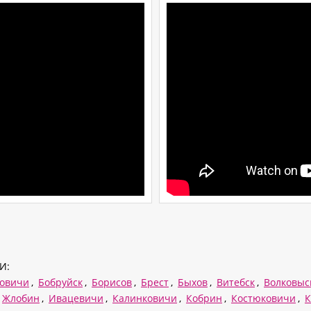
И:
овичи
,
Бобруйск
,
Борисов
,
Брест
,
Быхов
,
Витебск
,
Волковыс
Жлобин
,
Ивацевичи
,
Калинковичи
,
Кобрин
,
Костюковичи
,
К