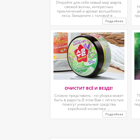
Откройте для себя новый мир азарта,
свежей волны, интересных
Н
приключений и аромат волшебного
д
леса. Занырните с головой в ...
гр
Подробнее
ОЧИСТИТ ВСЁ И ВЕЗДЕ!
Сложно представить - но уборка может
П
быть в радость.В этом Вам с лёгкостью
сч
помогут уникальные средства
пе
корейской косметики ...
Подробнее