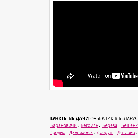
ПУНКТЫ ВЫДАЧИ
ФАБЕРЛИК В БЕЛАРУС
Барановичи
,
Бегомль
,
Береза
,
Бешенк
Гродно
,
Дзержинск
,
Добруш
,
Дятлово
,