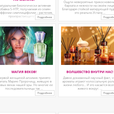
Ощути невероятные прикосновен
атуральная биологически активная
бархата и нежности на своём лице
обавка 5-HTP, получаемая из семян
Благодаря стойкой матирующей пу
иффонии симплицифолии – растения,
это реально.Устала ...
произрастающего в ...
Подробнее
Подроб
МАГИЯ ВЕКОВ!
ВОЛШЕБСТВО ВНУТРИ НАС!
ервой женщиной-алхимик принято
Давно доказанный научный факт, ч
итать Марию Пророчицу, жившую в
ароматы играют колоссальную рол
рвых веках нашей эры. Но многие ее
жизни любого… И это касается все
последовательницы так ...
живого вокруг. ...
Подробнее
Подроб