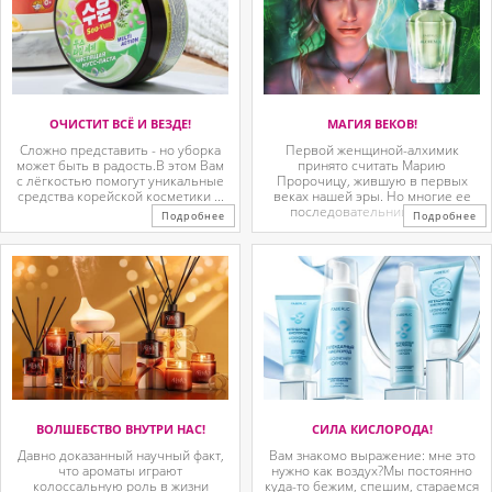
ОЧИСТИТ ВСЁ И ВЕЗДЕ!
МАГИЯ ВЕКОВ!
Сложно представить - но уборка
Первой женщиной-алхимик
может быть в радость.В этом Вам
принято считать Марию
с лёгкостью помогут уникальные
Пророчицу, жившую в первых
средства корейской косметики ...
веках нашей эры. Но многие ее
последовательницы так ...
Подробнее
Подробнее
ВОЛШЕБСТВО ВНУТРИ НАС!
СИЛА КИСЛОРОДА!
Давно доказанный научный факт,
Вам знакомо выражение: мне это
что ароматы играют
нужно как воздух?Мы постоянно
колоссальную роль в жизни
куда-то бежим, спешим, стараемся