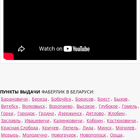
ПУНКТЫ ВЫДАЧИ
ФАБЕРЛИК В БЕЛАРУСИ:
Барановичи
,
Береза
,
Бобруйск
,
Борисов
,
Брест
,
Быхов
,
Витебск
,
Волковыск
,
Воропаево
,
Высокое
,
Глубокое
,
Гомель
,
Горки
,
Городок
,
Гродно
,
Дзержинск
,
Дятлово
,
Жлобин
,
Заславль
,
Ивацевичи
,
Калинковичи
,
Кобрин
,
Костюковичи
,
Красная Слобода
,
Кричев
,
Лепель
,
Лида
,
Минск
,
Могилев
,
Мозырь
,
Молодечно
,
Новогрудок
,
Новополоцк
,
Орша
,