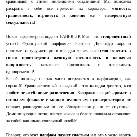
сравнивают с этими милейшими созданиями! Мы поможем
раскрыть в себе все прелести их характера:
мягкость,
грациозность, игривость и конечно же - невероятную
сексуальность!
Новая парфюмерная вода от FABERLIK Mur - это
стопроцентный
успех!
Французский парфюмер Бертран Дюшофур хорошо
понимает натуру женщин и повадки кошек, если
смог сочетать в
своем произведении женскую элегантность и кошачью
капризность
, заставляет притягивать и отталкивать
одновременно!
Белый шоколад не так часто встречается в парфюмерии, как
горький! Уравновешенный и сладкий -
это находка для тех, кто
любит незатейливые развлечения
. Завораживающий
аромат в
стильном флаконе с милым пушистым пульверизатором
не
оставит равнодушным ни ее обладательницу, ни ее спутника!
Доминирующие нотки цветов кокоса и белого шоколада оставляют
за собой ванильно-сливочный шлейф!
Говорят, что
этот парфюм пахнет счастьем
и в это можно верить