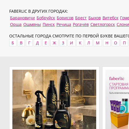
FABERLIC В ДРУГИХ ГОРОДАХ:
Барановичи
Бобруйск
Борисов
Брест
Быхов
Витебск
Гом
Орша
Ошмяны
Пинск
Речица
Рогачёв
Светлогорск
Слон
ОСТАЛЬНЫЕ ГОРОДА СМОТРИТЕ ПО ПЕРВОЙ БУКВЕ ВАШЕГО
Б
В
Г
Д
Е
Ж
З
И
К
Л
М
Н
О
П