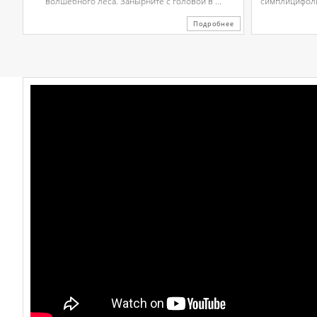
волшебного леса. Занырните с головой в ...
симплицифолии
Подробнее