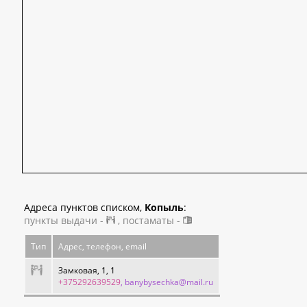
Адреса пунктов списком,
Копыль
:
пункты выдачи -
, постаматы -
Тип
Адрес, телефон, email
Замковая, 1, 1
+375292639529
, banybysechka@mail.ru