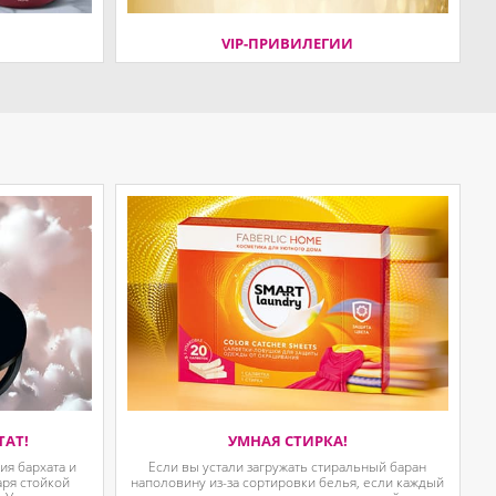
VIP-ПРИВИЛЕГИИ
ТАТ!
УМНАЯ СТИРКА!
я бархата и
Если вы устали загружать стиральный баран
аря стойкой
наполовину из-за сортировки белья, если каждый