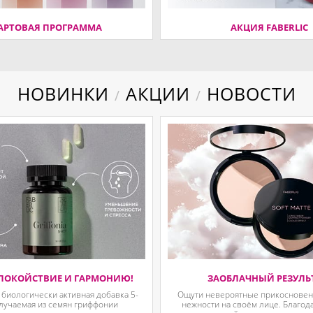
АРТОВАЯ ПРОГРАММА
АКЦИЯ FABERLIC
НОВИНКИ
АКЦИИ
НОВОСТИ
/
/
ПОКОЙСТВИЕ И ГАРМОНИЮ!
ЗАОБЛАЧНЫЙ РЕЗУЛЬ
 биологически активная добавка 5-
Ощути невероятные прикосновени
олучаемая из семян гриффонии
нежности на своём лице. Благод