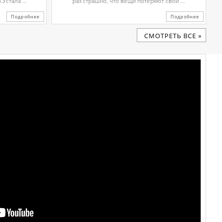
Устала ...
раз страшно, что вещи потеряют свой ...
Подробнее
Подробнее
CМОТРЕТЬ ВСЕ »