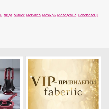
ль
Лида
Минск
Могилев
Мозырь
Молодечно
Новополоцк