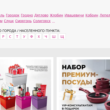
ель
Городок
Гродно
Дятлово
Жлобин
Ивацевичи
Кобрин
Лепе
им
Слуцк
Сморгонь
Солигорск
...
 ГОРОДА / НАСЕЛЕННОГО ПУНКТА:
Р
С
Т
У
Ф
Х
Ч
Ш
Щ