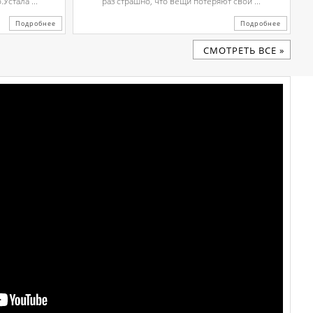
Устала ...
раз страшно, что вещи потеряют свой ...
Подробнее
Подробнее
CМОТРЕТЬ ВСЕ »