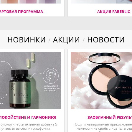
АРТОВАЯ ПРОГРАММА
АКЦИЯ FABERLIC
НОВИНКИ
АКЦИИ
НОВОСТИ
/
/
ПОКОЙСТВИЕ И ГАРМОНИЮ!
ЗАОБЛАЧНЫЙ РЕЗУЛЬ
 биологически активная добавка 5-
Ощути невероятные прикосновени
олучаемая из семян гриффонии
нежности на своём лице. Благод