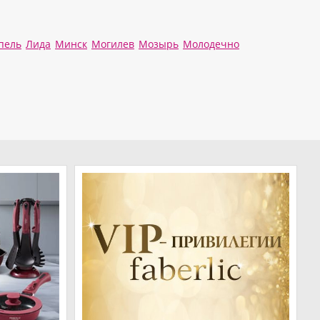
пель
Лида
Минск
Могилев
Мозырь
Молодечно