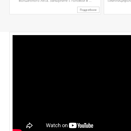
волшебного леса. Занырните с головой в ...
симплицифолии
Подробнее