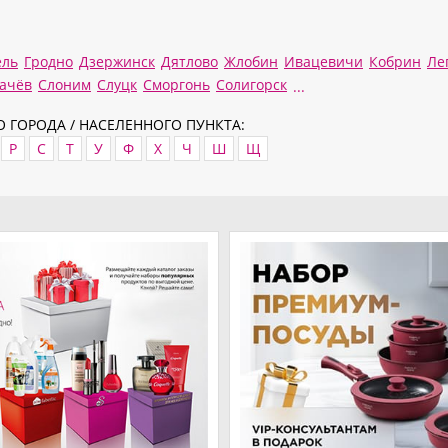
ель
Гродно
Дзержинск
Дятлово
Жлобин
Ивацевичи
Кобрин
Ле
гачёв
Слоним
Слуцк
Сморгонь
Солигорск
...
 ГОРОДА / НАСЕЛЕННОГО ПУНКТА:
Р
С
Т
У
Ф
Х
Ч
Ш
Щ