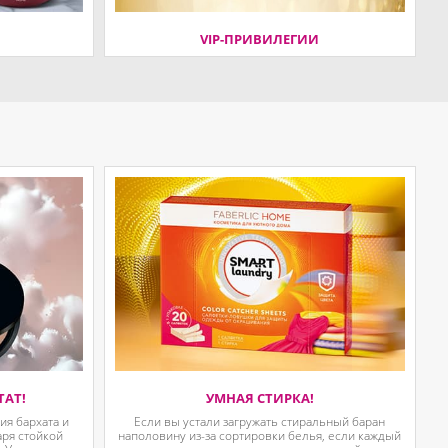
VIP-ПРИВИЛЕГИИ
ТАТ!
УМНАЯ СТИРКА!
я бархата и
Если вы устали загружать стиральный баран
аря стойкой
наполовину из-за сортировки белья, если каждый