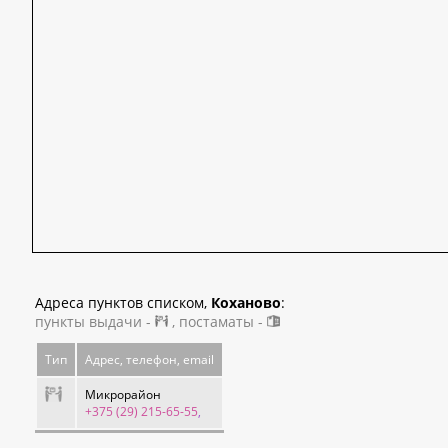
Адреса пунктов списком,
Коханово
:
пункты выдачи -
, постаматы -
Тип
Адрес, телефон, email
Микрорайон
+375 (29) 215-65-55
,