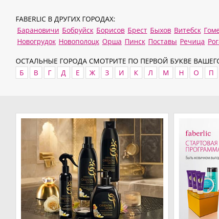
FABERLIC В ДРУГИХ ГОРОДАХ:
Барановичи
Бобруйск
Борисов
Брест
Быхов
Витебск
Гом
Новогрудок
Новополоцк
Орша
Пинск
Поставы
Речица
Ро
ОСТАЛЬНЫЕ ГОРОДА СМОТРИТЕ ПО ПЕРВОЙ БУКВЕ ВАШЕГО
Б
В
Г
Д
Е
Ж
З
И
К
Л
М
Н
О
П